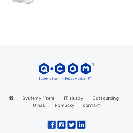
H
Systémy řízení
IT služby
Outsourcing
o
O nás
Pomůcky
Kontakt
m
e