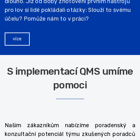
dlouho. Již od doby zhotovení prvním nástrojů
pro lov si lidé pokládali otázky: Slouží to svému
účelu? Pomůže nám to v práci?
více
S implementací QMS umíme
pomoci
Našim zákazníkům nabízíme poradenský a
konzultační potenciál týmu zkušených poradců