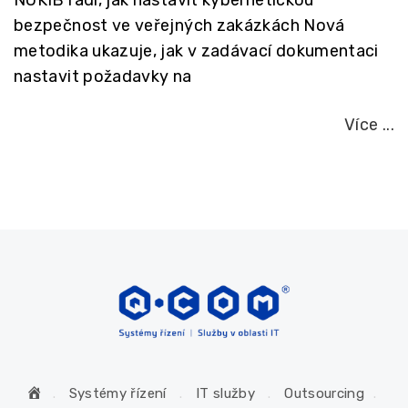
NÚKIB radí, jak nastavit kybernetickou
bezpečnost ve veřejných zakázkách Nová
metodika ukazuje, jak v zadávací dokumentaci
nastavit požadavky na
Více ...
H
Systémy řízení
IT služby
Outsourcing