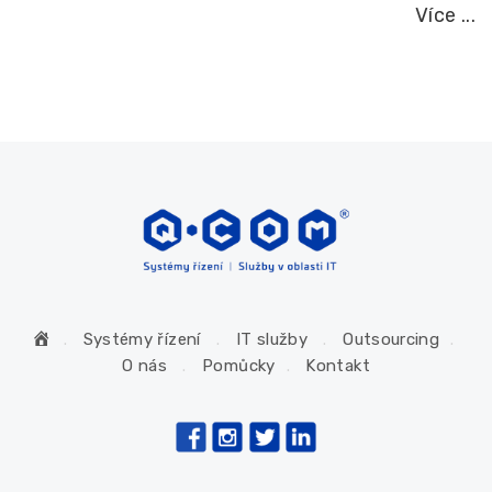
Více ...
H
Systémy řízení
IT služby
Outsourcing
o
O nás
Pomůcky
Kontakt
m
e