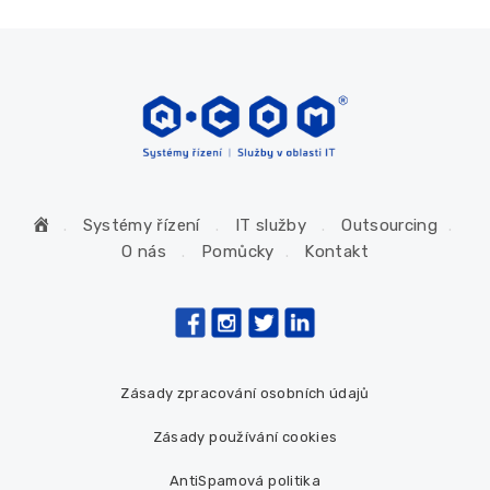
H
Systémy řízení
IT služby
Outsourcing
o
O nás
Pomůcky
Kontakt
m
e
Zásady zpracování osobních údajů
Zásady používání cookies
AntiSpamová politika