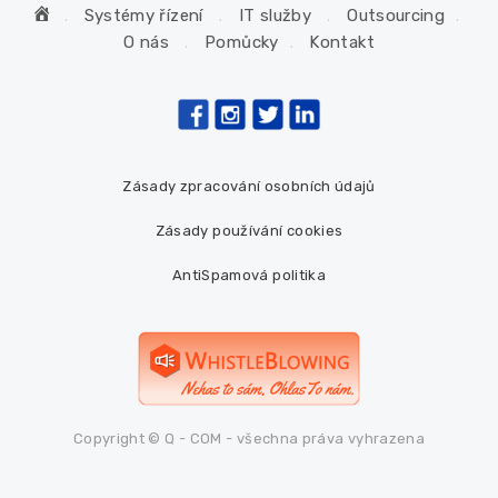
H
Systémy řízení
IT služby
Outsourcing
o
O nás
Pomůcky
Kontakt
m
e
Zásady zpracování osobních údajů
Zásady používání cookies
AntiSpamová politika
Copyright © Q - COM - všechna práva vyhrazena