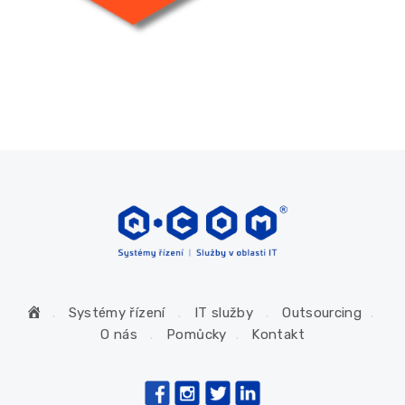
H
Systémy řízení
IT služby
Outsourcing
o
O nás
Pomůcky
Kontakt
m
e