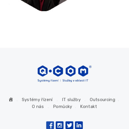
H
Systémy řízení
IT služby
Outsourcing
o
O nás
Pomůcky
Kontakt
m
e