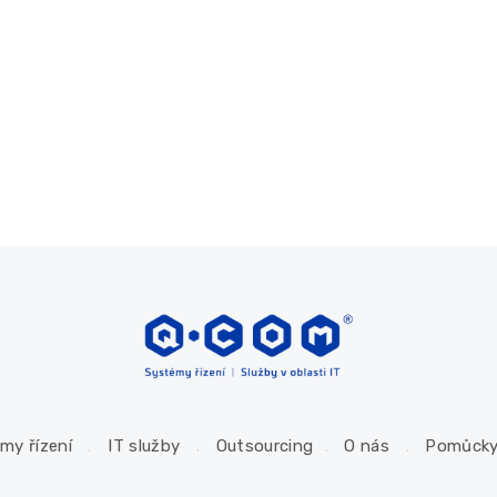
my řízení
IT služby
Outsourcing
O nás
Pomůck