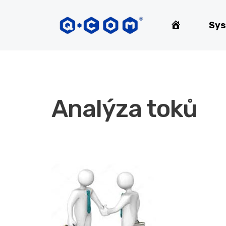
Home
Sys
Analýza toků