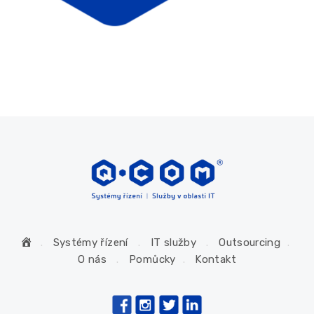
H
Systémy řízení
IT služby
Outsourcing
o
O nás
Pomůcky
Kontakt
m
e