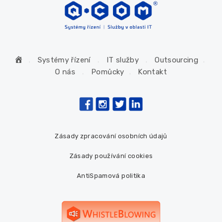
H
Systémy řízení
IT služby
Outsourcing
o
O nás
Pomůcky
Kontakt
m
e
Zásady zpracování osobních údajů
Zásady používání cookies
AntiSpamová politika