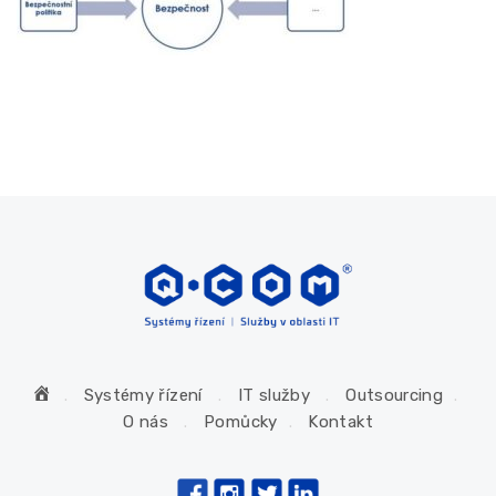
H
Systémy řízení
IT služby
Outsourcing
o
O nás
Pomůcky
Kontakt
m
e