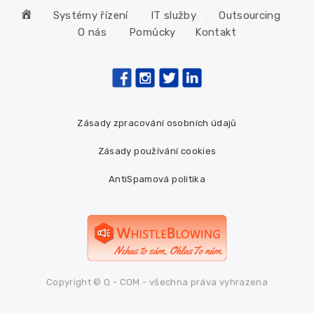
H
Systémy řízení
IT služby
Outsourcing
o
O nás
Pomůcky
Kontakt
m
e
Zásady zpracování osobních údajů
Zásady používání cookies
AntiSpamová politika
Copyright © Q - COM - všechna práva vyhrazena