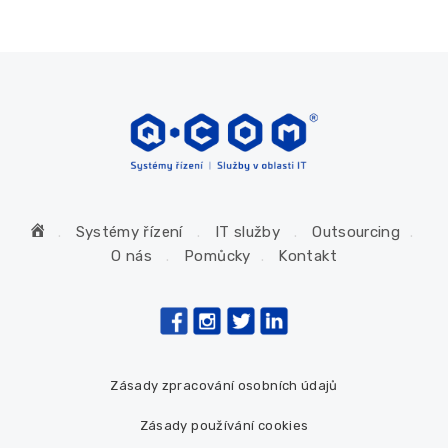
H
Systémy řízení
IT služby
Outsourcing
o
O nás
Pomůcky
Kontakt
m
e
Zásady zpracování osobních údajů
Zásady používání cookies