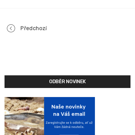
Portfolio
Předchozí
navigation
ODBĚR NOVINEK