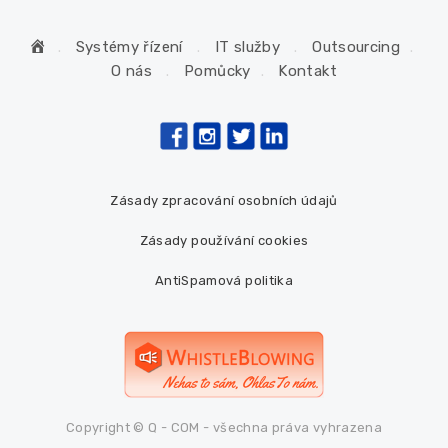
H
Systémy řízení
IT služby
Outsourcing
o
O nás
Pomůcky
Kontakt
m
e
Zásady zpracování osobních údajů
Zásady používání cookies
AntiSpamová politika
Copyright © Q - COM - všechna práva vyhrazena