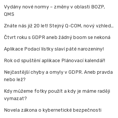
Vydány nové normy – změny v oblasti BOZP,
QMS
Znáte nás již 20 let! Stejný Q-COM, nový vzhled…
Čtvrt roku s GDPR aneb žádný boom se nekoná
Aplikace Podací lístky slaví páté narozeniny!
Rok od spuštění aplikace Plánovací kalendář!
Nejčastější chyby a omyly v GDPR. Aneb pravda
nebo lež?
Kdy můžeme fotky použít a kdy je máme raději
vymazat?
Novela zákona o kybernetické bezpečnosti