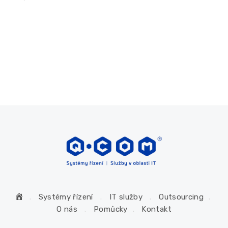
H
Systémy řízení
IT služby
Outsourcing
o
O nás
Pomůcky
Kontakt
m