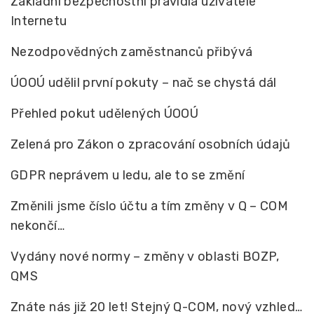
Základní bezpečnostní pravidla uživatele
Internetu
Nezodpovědných zaměstnanců přibývá
ÚOOÚ udělil první pokuty – nač se chystá dál
Přehled pokut udělených ÚOOÚ
Zelená pro Zákon o zpracování osobních údajů
GDPR neprávem u ledu, ale to se změní
Změnili jsme číslo účtu a tím změny v Q – COM
nekončí…
Vydány nové normy – změny v oblasti BOZP,
QMS
Znáte nás již 20 let! Stejný Q-COM, nový vzhled…