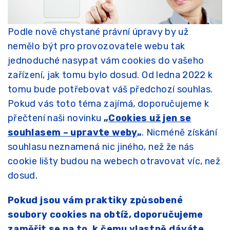
Podle nově chystané právní úpravy by už
nemělo být pro provozovatele webu tak
jednoduché nasypat vám cookies do vašeho
zařízení, jak tomu bylo dosud. Od ledna 2022 k
tomu bude potřebovat váš předchozí souhlas.
Pokud vás toto téma zajímá, doporučujeme k
přečtení naši novinku
„
Cookies už jen se
souhlasem – upravte weby
„
. Nicméně získání
souhlasu neznamená nic jiného, než že nás
cookie lišty budou na webech otravovat víc, než
dosud
.
Pokud jsou vám praktiky způsobené
soubory cookies na obtíž, doporučujeme
zaměřit se na to, k čemu vlastně dáváte