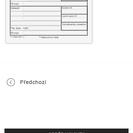
Portfolio
Předchozí
navigation