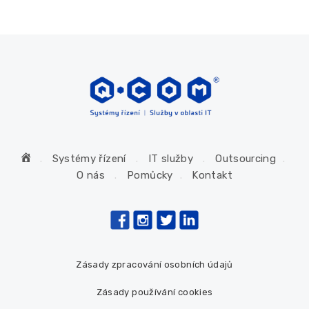
H
Systémy řízení
IT služby
Outsourcing
o
O nás
Pomůcky
Kontakt
m
e
Zásady zpracování osobních údajů
Zásady používání cookies