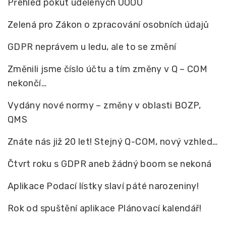
Přehled pokut udělených ÚOOÚ
Zelená pro Zákon o zpracování osobních údajů
GDPR neprávem u ledu, ale to se změní
Změnili jsme číslo účtu a tím změny v Q – COM
nekončí…
Vydány nové normy – změny v oblasti BOZP,
QMS
Znáte nás již 20 let! Stejný Q-COM, nový vzhled…
Čtvrt roku s GDPR aneb žádný boom se nekoná
Aplikace Podací lístky slaví páté narozeniny!
Rok od spuštění aplikace Plánovací kalendář!