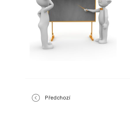
Portfolio
Předchozí
navigation