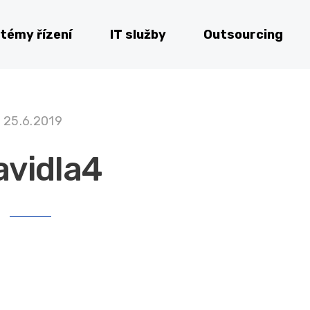
témy řízení
IT služby
Outsourcing
25.6.2019
avidla4