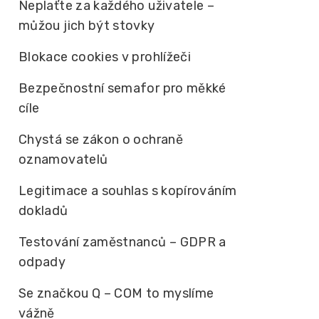
Neplaťte za každého uživatele –
můžou jich být stovky
Blokace cookies v prohlížeči
Bezpečnostní semafor pro měkké
cíle
Chystá se zákon o ochraně
oznamovatelů
Legitimace a souhlas s kopírováním
dokladů
Testování zaměstnanců – GDPR a
odpady
Se značkou Q – COM to myslíme
vážně