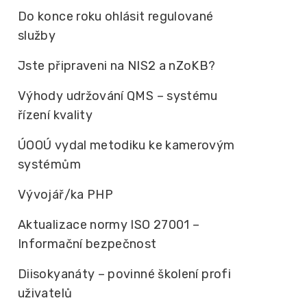
Do konce roku ohlásit regulované
služby
Jste připraveni na NIS2 a nZoKB?
Výhody udržování QMS – systému
řízení kvality
ÚOOÚ vydal metodiku ke kamerovým
systémům
Vývojář/ka PHP
Aktualizace normy ISO 27001 –
Informační bezpečnost
Diisokyanáty – povinné školení profi
uživatelů