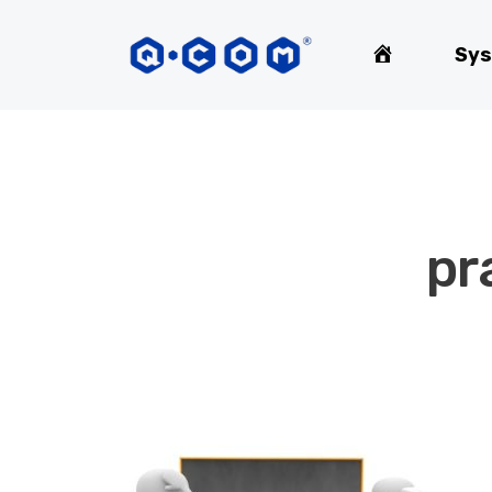
Home
Sys
pr