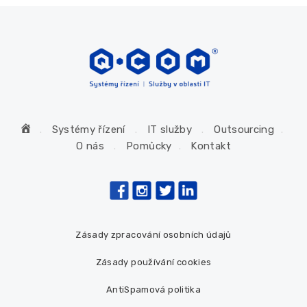
H
Systémy řízení
IT služby
Outsourcing
o
O nás
Pomůcky
Kontakt
m
e
Zásady zpracování osobních údajů
Zásady používání cookies
AntiSpamová politika