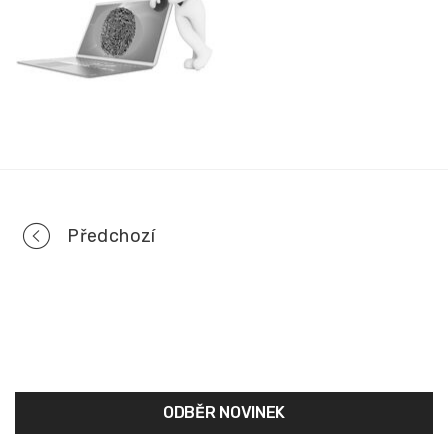
Portfolio
Předchozí
navigation
ODBĚR NOVINEK