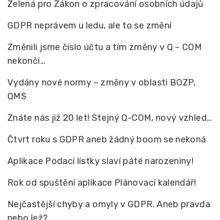
Zelená pro Zákon o zpracování osobních údajů
GDPR neprávem u ledu, ale to se změní
Změnili jsme číslo účtu a tím změny v Q – COM
nekončí…
Vydány nové normy – změny v oblasti BOZP,
QMS
Znáte nás již 20 let! Stejný Q-COM, nový vzhled…
Čtvrt roku s GDPR aneb žádný boom se nekoná
Aplikace Podací lístky slaví páté narozeniny!
Rok od spuštění aplikace Plánovací kalendář!
Nejčastější chyby a omyly v GDPR. Aneb pravda
nebo lež?