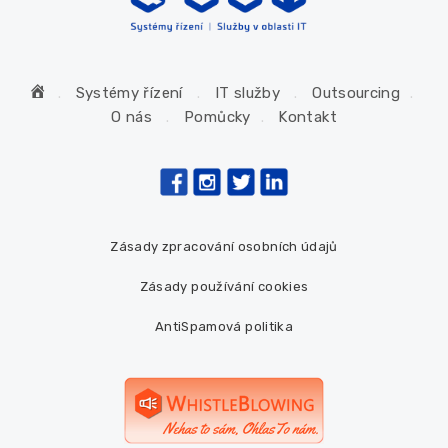
H
Systémy řízení
IT služby
Outsourcing
o
O nás
Pomůcky
Kontakt
m
e
Zásady zpracování osobních údajů
Zásady používání cookies
AntiSpamová politika