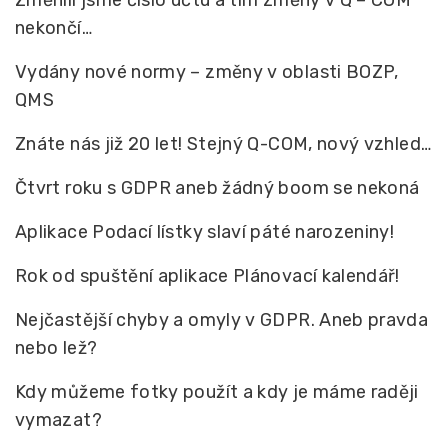
nekončí…
Vydány nové normy – změny v oblasti BOZP,
QMS
Znáte nás již 20 let! Stejný Q-COM, nový vzhled…
Čtvrt roku s GDPR aneb žádný boom se nekoná
Aplikace Podací lístky slaví páté narozeniny!
Rok od spuštění aplikace Plánovací kalendář!
Nejčastější chyby a omyly v GDPR. Aneb pravda
nebo lež?
Kdy můžeme fotky použít a kdy je máme raději
vymazat?