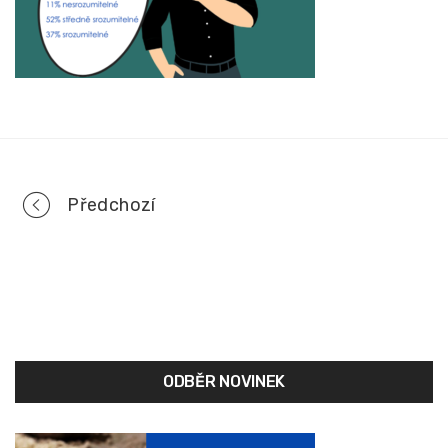
Portfolio
Předchozí
navigation
ODBĚR NOVINEK