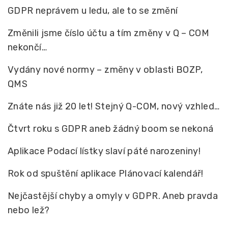
GDPR neprávem u ledu, ale to se změní
Změnili jsme číslo účtu a tím změny v Q – COM
nekončí…
Vydány nové normy – změny v oblasti BOZP,
QMS
Znáte nás již 20 let! Stejný Q-COM, nový vzhled…
Čtvrt roku s GDPR aneb žádný boom se nekoná
Aplikace Podací lístky slaví páté narozeniny!
Rok od spuštění aplikace Plánovací kalendář!
Nejčastější chyby a omyly v GDPR. Aneb pravda
nebo lež?