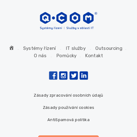
H
Systémy řízení
IT služby
Outsourcing
o
O nás
Pomůcky
Kontakt
m
e
Zásady zpracování osobních údajů
Zásady používání cookies
AntiSpamová politika