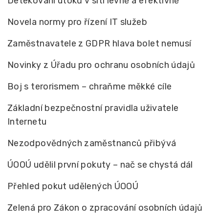
Detekování útoků v síti levně a efektivně
Novela normy pro řízení IT služeb
Zaměstnavatele z GDPR hlava bolet nemusí
Novinky z Úřadu pro ochranu osobních údajů
Boj s terorismem – chraňme měkké cíle
Základní bezpečnostní pravidla uživatele
Internetu
Nezodpovědných zaměstnanců přibývá
ÚOOÚ udělil první pokuty – nač se chystá dál
Přehled pokut udělených ÚOOÚ
Zelená pro Zákon o zpracování osobních údajů