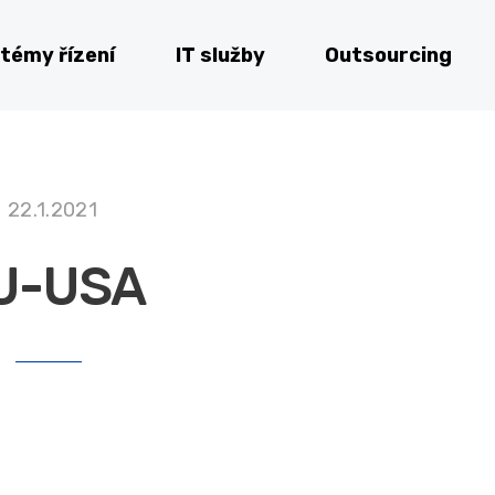
témy řízení
IT služby
Outsourcing
22.1.2021
U-USA