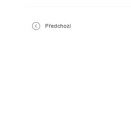
Portfolio
Předchozí
navigation