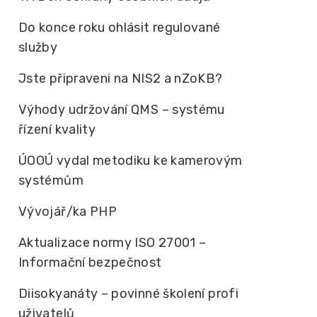
Do konce roku ohlásit regulované
služby
Jste připraveni na NIS2 a nZoKB?
Výhody udržování QMS – systému
řízení kvality
ÚOOÚ vydal metodiku ke kamerovým
systémům
Vývojář/ka PHP
Aktualizace normy ISO 27001 –
Informační bezpečnost
Diisokyanáty – povinné školení profi
uživatelů