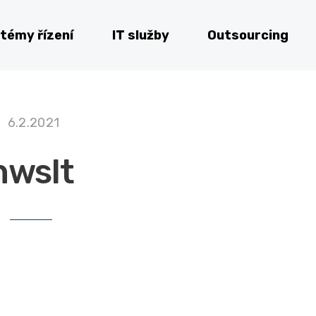
témy řízení
IT služby
Outsourcing
6.2.2021
nwslt