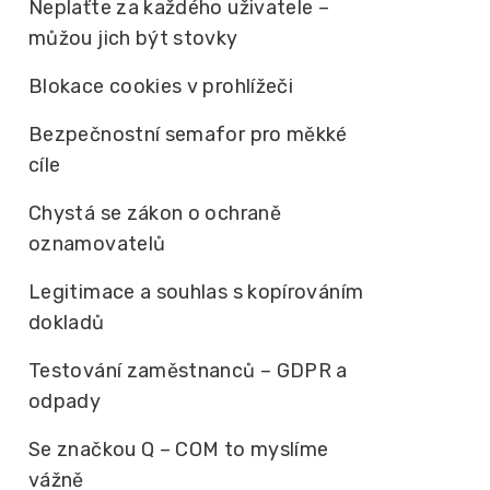
Neplaťte za každého uživatele –
můžou jich být stovky
Blokace cookies v prohlížeči
Bezpečnostní semafor pro měkké
cíle
Chystá se zákon o ochraně
oznamovatelů
Legitimace a souhlas s kopírováním
dokladů
Testování zaměstnanců – GDPR a
odpady
Se značkou Q – COM to myslíme
vážně