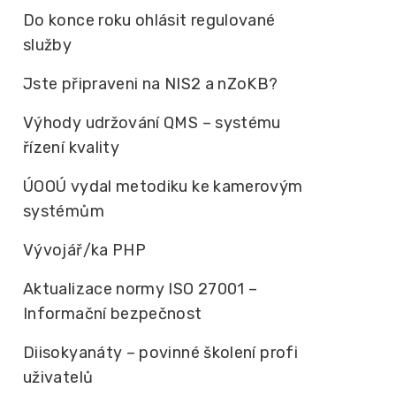
Do konce roku ohlásit regulované
služby
Jste připraveni na NIS2 a nZoKB?
Výhody udržování QMS – systému
řízení kvality
ÚOOÚ vydal metodiku ke kamerovým
systémům
Vývojář/ka PHP
Aktualizace normy ISO 27001 –
Informační bezpečnost
Diisokyanáty – povinné školení profi
uživatelů