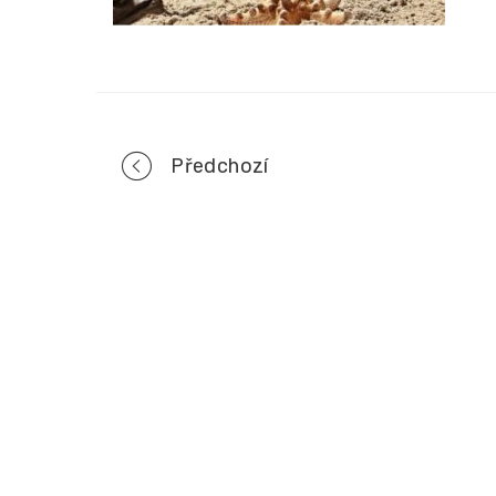
Portfolio
Předchozí
navigation