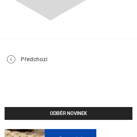
Portfolio
Předchozí
navigation
ODBĚR NOVINEK