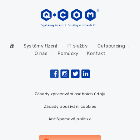
H
Systémy řízení
IT služby
Outsourcing
o
O nás
Pomůcky
Kontakt
m
e
Zásady zpracování osobních údajů
Zásady používání cookies
AntiSpamová politika