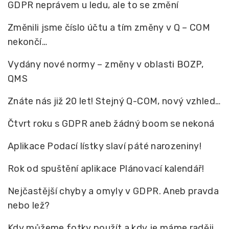
GDPR neprávem u ledu, ale to se změní
Změnili jsme číslo účtu a tím změny v Q – COM
nekončí…
Vydány nové normy – změny v oblasti BOZP,
QMS
Znáte nás již 20 let! Stejný Q-COM, nový vzhled…
Čtvrt roku s GDPR aneb žádný boom se nekoná
Aplikace Podací lístky slaví páté narozeniny!
Rok od spuštění aplikace Plánovací kalendář!
Nejčastější chyby a omyly v GDPR. Aneb pravda
nebo lež?
Kdy můžeme fotky použít a kdy je máme raději