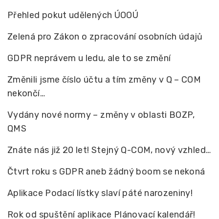
Přehled pokut udělených ÚOOÚ
Zelená pro Zákon o zpracování osobních údajů
GDPR neprávem u ledu, ale to se změní
Změnili jsme číslo účtu a tím změny v Q – COM
nekončí…
Vydány nové normy – změny v oblasti BOZP,
QMS
Znáte nás již 20 let! Stejný Q-COM, nový vzhled…
Čtvrt roku s GDPR aneb žádný boom se nekoná
Aplikace Podací lístky slaví páté narozeniny!
Rok od spuštění aplikace Plánovací kalendář!