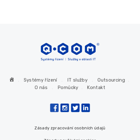
H
Systémy řízení
IT služby
Outsourcing
o
O nás
Pomůcky
Kontakt
m
e
Zásady zpracování osobních údajů