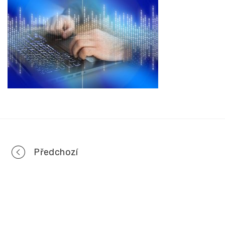
Portfolio
Předchozí
navigation