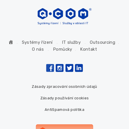
H
Systémy řízení
IT služby
Outsourcing
o
O nás
Pomůcky
Kontakt
m
e
Zásady zpracování osobních údajů
Zásady používání cookies
AntiSpamová politika