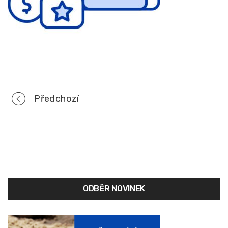
Portfolio
Předchozí
navigation
ODBĚR NOVINEK