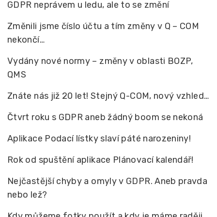
GDPR neprávem u ledu, ale to se změní
Změnili jsme číslo účtu a tím změny v Q – COM
nekončí…
Vydány nové normy – změny v oblasti BOZP,
QMS
Znáte nás již 20 let! Stejný Q-COM, nový vzhled…
Čtvrt roku s GDPR aneb žádný boom se nekoná
Aplikace Podací lístky slaví páté narozeniny!
Rok od spuštění aplikace Plánovací kalendář!
Nejčastější chyby a omyly v GDPR. Aneb pravda
nebo lež?
Kdy můžeme fotky použít a kdy je máme raději