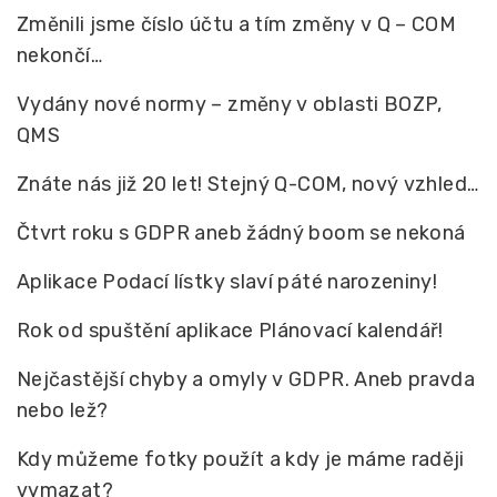
Změnili jsme číslo účtu a tím změny v Q – COM
nekončí…
Vydány nové normy – změny v oblasti BOZP,
QMS
Znáte nás již 20 let! Stejný Q-COM, nový vzhled…
Čtvrt roku s GDPR aneb žádný boom se nekoná
Aplikace Podací lístky slaví páté narozeniny!
Rok od spuštění aplikace Plánovací kalendář!
Nejčastější chyby a omyly v GDPR. Aneb pravda
nebo lež?
Kdy můžeme fotky použít a kdy je máme raději
vymazat?