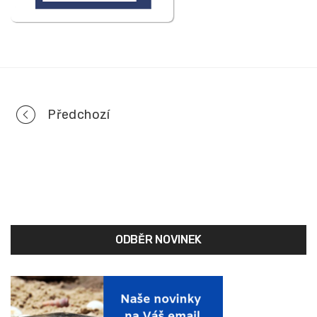
Portfolio
Předchozí
navigation
ODBĚR NOVINEK