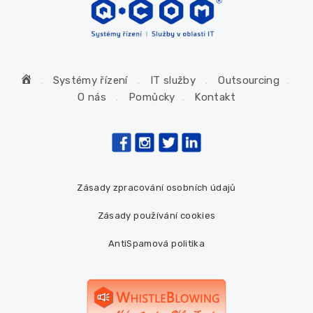
H
Systémy řízení
IT služby
Outsourcing
o
O nás
Pomůcky
Kontakt
m
e
Zásady zpracování osobních údajů
Zásady používání cookies
AntiSpamová politika