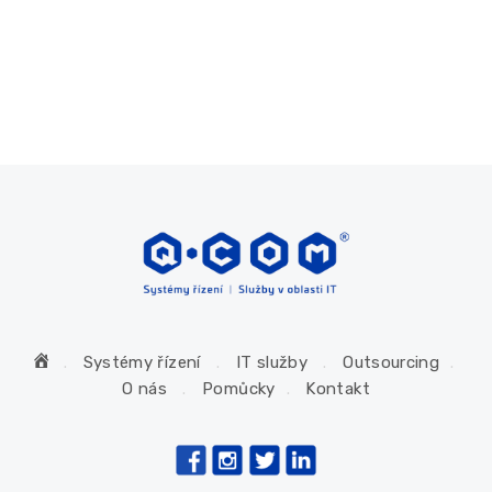
H
Systémy řízení
IT služby
Outsourcing
o
O nás
Pomůcky
Kontakt
m
e