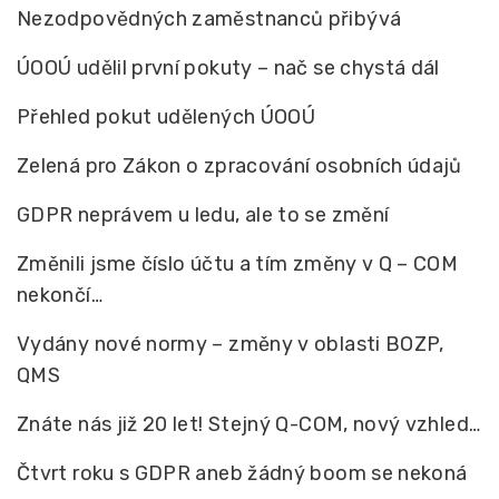
Nezodpovědných zaměstnanců přibývá
ÚOOÚ udělil první pokuty – nač se chystá dál
Přehled pokut udělených ÚOOÚ
Zelená pro Zákon o zpracování osobních údajů
GDPR neprávem u ledu, ale to se změní
Změnili jsme číslo účtu a tím změny v Q – COM
nekončí…
Vydány nové normy – změny v oblasti BOZP,
QMS
Znáte nás již 20 let! Stejný Q-COM, nový vzhled…
Čtvrt roku s GDPR aneb žádný boom se nekoná