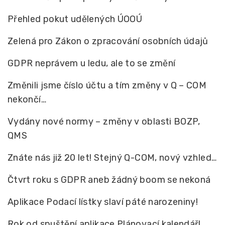
Přehled pokut udělených ÚOOÚ
Zelená pro Zákon o zpracování osobních údajů
GDPR neprávem u ledu, ale to se změní
Změnili jsme číslo účtu a tím změny v Q – COM
nekončí…
Vydány nové normy – změny v oblasti BOZP,
QMS
Znáte nás již 20 let! Stejný Q-COM, nový vzhled…
Čtvrt roku s GDPR aneb žádný boom se nekoná
Aplikace Podací lístky slaví páté narozeniny!
Rok od spuštění aplikace Plánovací kalendář!