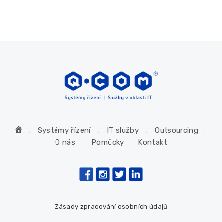
H
Systémy řízení
IT služby
Outsourcing
o
O nás
Pomůcky
Kontakt
m
e
Zásady zpracování osobních údajů