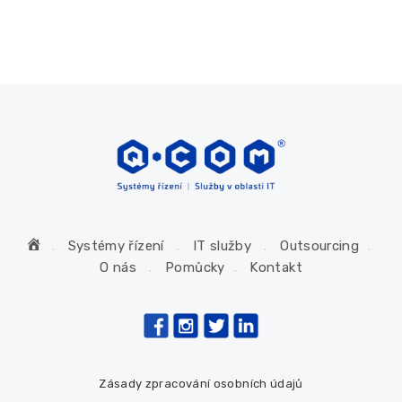
H
Systémy řízení
IT služby
Outsourcing
o
O nás
Pomůcky
Kontakt
m
e
Zásady zpracování osobních údajů