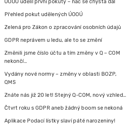
ÚOOÚ udělil první pokuty – nač se chystá dál
Přehled pokut udělených ÚOOÚ
Zelená pro Zákon o zpracování osobních údajů
GDPR neprávem u ledu, ale to se změní
Změnili jsme číslo účtu a tím změny v Q – COM
nekončí…
Vydány nové normy – změny v oblasti BOZP,
QMS
Znáte nás již 20 let! Stejný Q-COM, nový vzhled…
Čtvrt roku s GDPR aneb žádný boom se nekoná
Aplikace Podací lístky slaví páté narozeniny!