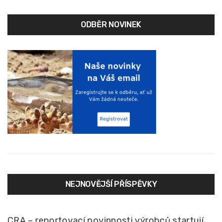
ODBĚR NOVINEK
NEJNOVĚJŠÍ PŘÍSPĚVKY
CRA – reportovací povinnosti výrobců startují