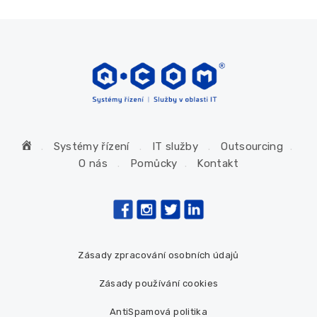
H
Systémy řízení
IT služby
Outsourcing
o
O nás
Pomůcky
Kontakt
m
e
Zásady zpracování osobních údajů
Zásady používání cookies
AntiSpamová politika