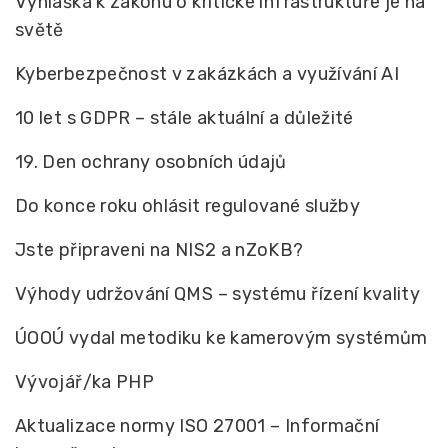
Vyhláška k zákonu o kritické infrastruktuře je na
světě
Kyberbezpečnost v zakázkách a využívání AI
10 let s GDPR – stále aktuální a důležité
19. Den ochrany osobních údajů
Do konce roku ohlásit regulované služby
Jste připraveni na NIS2 a nZoKB?
Výhody udržování QMS – systému řízení kvality
ÚOOÚ vydal metodiku ke kamerovým systémům
Vývojář/ka PHP
Aktualizace normy ISO 27001 – Informační