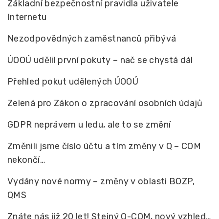
Základní bezpečnostní pravidla uživatele
Internetu
Nezodpovědných zaměstnanců přibývá
ÚOOÚ udělil první pokuty – nač se chystá dál
Přehled pokut udělených ÚOOÚ
Zelená pro Zákon o zpracování osobních údajů
GDPR neprávem u ledu, ale to se změní
Změnili jsme číslo účtu a tím změny v Q – COM
nekončí…
Vydány nové normy – změny v oblasti BOZP,
QMS
Znáte nás již 20 let! Stejný Q-COM, nový vzhled…