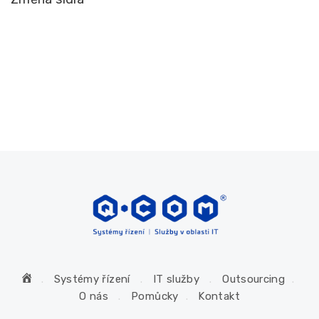
H
Systémy řízení
IT služby
Outsourcing
o
O nás
Pomůcky
Kontakt
m