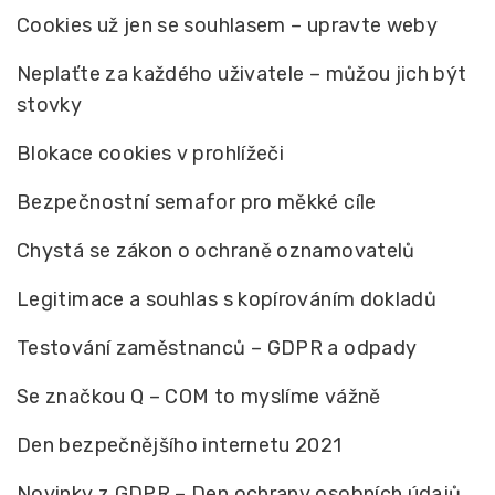
Cookies už jen se souhlasem – upravte weby
Neplaťte za každého uživatele – můžou jich být
stovky
Blokace cookies v prohlížeči
Bezpečnostní semafor pro měkké cíle
Chystá se zákon o ochraně oznamovatelů
Legitimace a souhlas s kopírováním dokladů
Testování zaměstnanců – GDPR a odpady
Se značkou Q – COM to myslíme vážně
Den bezpečnějšího internetu 2021
Novinky z GDPR – Den ochrany osobních údajů