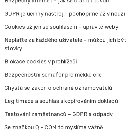
Bezpečný internet – jak se bránit útokům
GDPR je účinný nástroj – pochopíme až v nouzi
Cookies už jen se souhlasem – upravte weby
Neplaťte za každého uživatele – můžou jich být
stovky
Blokace cookies v prohlížeči
Bezpečnostní semafor pro měkké cíle
Chystá se zákon o ochraně oznamovatelů
Legitimace a souhlas s kopírováním dokladů
Testování zaměstnanců – GDPR a odpady
Se značkou Q – COM to myslíme vážně